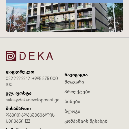
დაგვირეკეთ
ნავიგაცია
032 2 22 22 12 | +995 575 000
მთავარი
100
პროექტები
ელ. ფოსტა
sales@dekadevelopment.ge
ბინები
მისამართი
ბლოგი
ᲓᲐᲕᲘᲗ ᲐᲦᲛᲐᲨᲔᲜᲔᲑᲚᲘᲡ
კომპანიის შესახებ
ᲮᲔᲘᲕᲐᲜᲘ 122