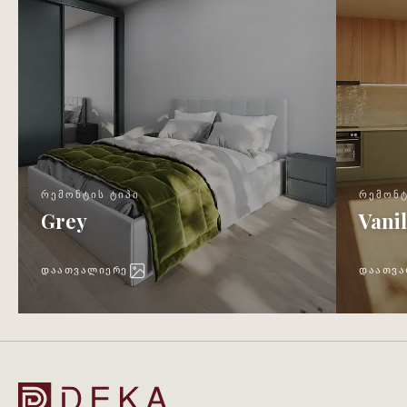
ᲠᲔᲛᲝᲜᲢᲘᲡ ᲢᲘᲞᲘ
ᲠᲔᲛᲝᲜᲢ
Grey
Vanil
ᲓᲐᲐᲗᲕᲐᲚᲘᲔᲠᲔ
ᲓᲐᲐᲗᲕᲐ