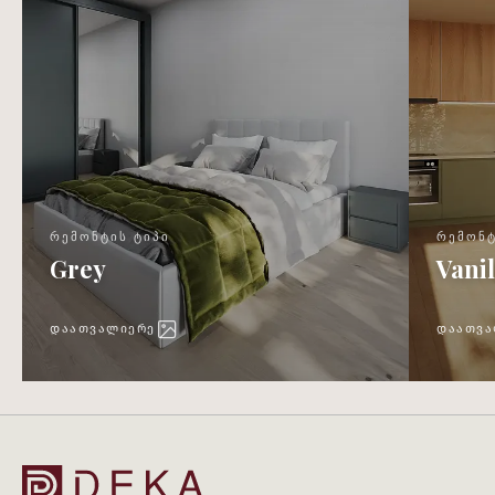
ᲠᲔᲛᲝᲜᲢᲘᲡ ᲢᲘᲞᲘ
ᲠᲔᲛᲝᲜᲢ
Grey
Vanil
ᲓᲐᲐᲗᲕᲐᲚᲘᲔᲠᲔ
ᲓᲐᲐᲗᲕᲐ