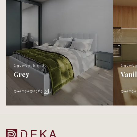
ᲠᲔᲛᲝᲜᲢᲘᲡ ᲢᲘᲞᲘ
ᲠᲔᲛᲝᲜᲢ
Grey
Vanil
ᲓᲐᲐᲗᲕᲐᲚᲘᲔᲠᲔ
ᲓᲐᲐᲗᲕᲐ