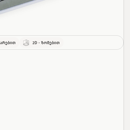
308
ᲑᲘᲜᲐ
460
ᲑᲘᲜᲐ
გმარებით
2D - ზომებით