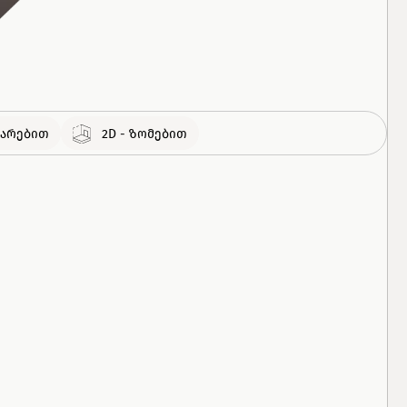
308
ᲑᲘᲜᲐ
460
ᲑᲘᲜᲐ
გმარებით
2D - ზომებით