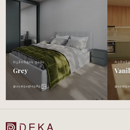
ᲠᲔᲛᲝᲜᲢᲘᲡ ᲢᲘᲞᲘ
ᲠᲔᲛᲝᲜᲢ
Grey
Vanil
ᲓᲐᲐᲗᲕᲐᲚᲘᲔᲠᲔ
ᲓᲐᲐᲗᲕᲐ