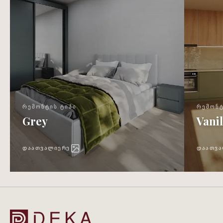
ᲠᲔᲛᲝᲜᲢᲘᲡ ᲢᲘᲞᲘ
ᲠᲔᲛᲝᲜᲢ
Grey
Vanil
ᲓᲐᲐᲗᲕᲐᲚᲘᲔᲠᲔ
ᲓᲐᲐᲗᲕᲐ