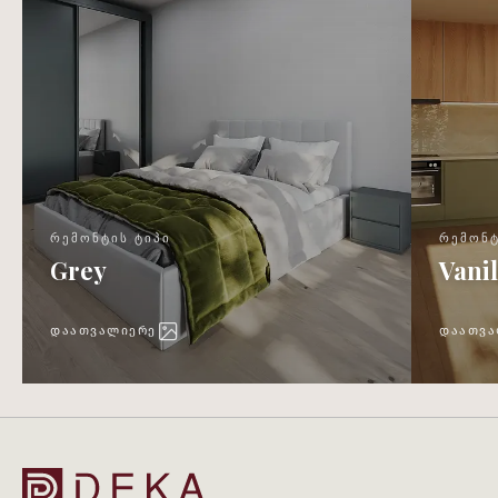
ᲠᲔᲛᲝᲜᲢᲘᲡ ᲢᲘᲞᲘ
ᲠᲔᲛᲝᲜᲢ
Grey
Vanil
ᲓᲐᲐᲗᲕᲐᲚᲘᲔᲠᲔ
ᲓᲐᲐᲗᲕᲐ