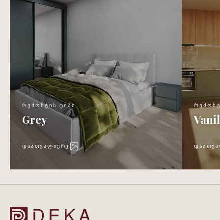
ᲠᲔᲛᲝᲜᲢᲘᲡ ᲢᲘᲞᲘ
ᲠᲔᲛᲝᲜᲢ
Grey
Vanil
ᲓᲐᲐᲗᲕᲐᲚᲘᲔᲠᲔ
ᲓᲐᲐᲗᲕᲐ