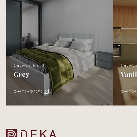
ᲠᲔᲛᲝᲜᲢᲘᲡ ᲢᲘᲞᲘ
ᲠᲔᲛᲝᲜᲢ
Grey
Vanil
ᲓᲐᲐᲗᲕᲐᲚᲘᲔᲠᲔ
ᲓᲐᲐᲗᲕᲐ