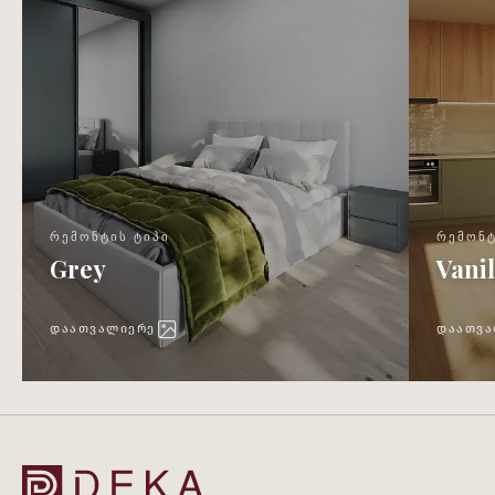
ᲠᲔᲛᲝᲜᲢᲘᲡ ᲢᲘᲞᲘ
ᲠᲔᲛᲝᲜᲢ
Grey
Vanil
ᲓᲐᲐᲗᲕᲐᲚᲘᲔᲠᲔ
ᲓᲐᲐᲗᲕᲐ